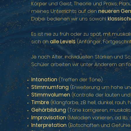
Körper und Geist, Theorie und Praxis, Plan
meines Unterrichts auf den
neueren Genres
Dabei bedienen wir uns sowohl
klassisc
Es ist nie zu früh oder zu spät, mit musik
sich an
alle Levels
(Anfänger, Fortgeschrit
Je nach Alter, individuellen Stärken und
Schüler arbeiten wir unter Anderem an 
Intonation
(Treffen der Töne)
Stimmumfang
(Erweiterung um hohe und
Stimmvolumen
(Kontrolle der lauten und
Timbre
(Klangfarbe, z.B. hell, dunkel, rauh, 
Gehörbildung
(Töne korrigieren, musik
Improvisation
(Melodien variieren, ad lib,
Interpretation
(Botschaften und Gefühle 