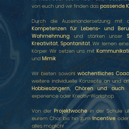
von euch und wir finden das
passende Ko
Durch die Auseinandersetzung mit 
Kompetenzen für Lebens- und Beruf
Wahrnehmung
und stärken unser
Kreativität
,
Spontanität
. Wir lernen e
Körper. Wir setzen uns mit
Kommunikat
und
Mimik
.
Wir bieten sowohl
wöchentliches Coac
weitere individuelle Konzepte an und a
Hobbiesängern, Chören und auch
experience oder Kreativ-Workshop.
Von der
Projektwoche
in der Schule 
eurem Chor bis hin zum
Incentive
oder 
alles möglich!