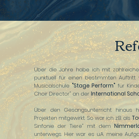
Ref
Über die Jahre habe ich mit zahlreic
punktuell für einen bestimmten Auftritt
Musicalschule
"Stage Perform"
für Kind
Choir Director" an der
International Sch
Über den Gesangsunterricht hinaus 
Projekten mitgewirkt. So war ich z.B. als
To
Sinfonie der Tiere" mit dem
Nimmerl
unterwegs. Hier war es u.A. meine Auf