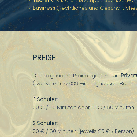
Technik
(Mikrofon, Mischpult, Soundcheck,
Business
(Rechtliches und Geschäftliches
PREISE
Die folgenden Preise gelten für
Privat
(wahlweise 32839 Himmighausen-Bahnho
1 Schüler:
30 € / 45 Minuten oder 40€ / 60 Minuten
2 Schüler:
50 € / 60 Minuten (jeweils 25 € / Person)