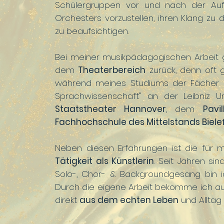
Schülergruppen vor und nach der Auff
Orchesters vorzustellen, ihren Klang z
zu beaufsichtigen.
Bei meiner musikpädagogischen Arbeit 
dem
Theaterbereich
zurück, denn oft 
während meines Studiums der Fächer "D
Sprachwissenschaft" an der Leibniz 
Staatstheater Hannover
, dem
Pavi
Fachhochschule des Mittelstands Biele
Neben diesen Erfahrungen ist die für m
Tätigkeit als Künstlerin
. Seit Jahren si
Solo-, Chor- & Backgroundgesang bin ic
Durch die eigene Arbeit bekomme ich 
direkt
aus dem echten Leben
und Alltag 